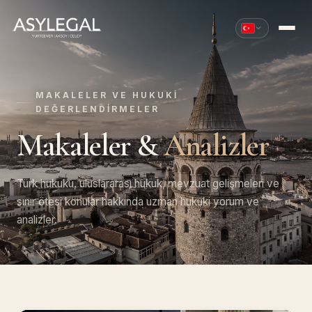
MAKALELER VE HUKUKI
DEĞERLENDIRMELER
Makaleler &
Analizler
Türk hukuku, uluslararası hukuk, mevzuat gelişmeleri ve
sınır ötesi konular hakkında uzman hukuki yorum ve
analizler.