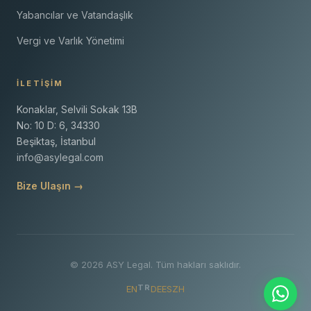
Yabancılar ve Vatandaşlık
Vergi ve Varlık Yönetimi
İLETIŞIM
Konaklar, Selvili Sokak 13B
No: 10 D: 6, 34330
Beşiktaş, İstanbul
info@asylegal.com
Bize Ulaşın →
© 2026 ASY Legal. Tüm hakları saklıdır.
TR
EN
DE
ES
ZH