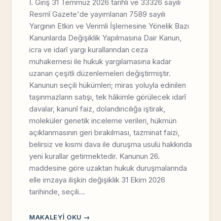
I. Giriş 31 Temmuz 2026 tarihli ve 33326 sayılı
Resmî Gazete'de yayımlanan 7589 sayılı
Yargının Etkin ve Verimli İşlemesine Yönelik Bazı
Kanunlarda Değişiklik Yapılmasına Dair Kanun,
icra ve idarî yargı kurallarından ceza
muhakemesi ile hukuk yargılamasına kadar
uzanan çeşitli düzenlemeleri değiştirmiştir.
Kanunun seçili hükümleri; miras yoluyla edinilen
taşınmazların satışı, tek hâkimle görülecek idarî
davalar, kanunî faiz, dolandırıcılığa iştirak,
moleküler genetik inceleme verileri, hükmün
açıklanmasının geri bırakılması, tazminat faizi,
belirsiz ve kısmi dava ile duruşma usulü hakkında
yeni kurallar getirmektedir. Kanunun 26.
maddesine göre uzaktan hukuk duruşmalarında
elle imzaya ilişkin değişiklik 31 Ekim 2026
tarihinde, seçili…
MAKALEYI OKU →