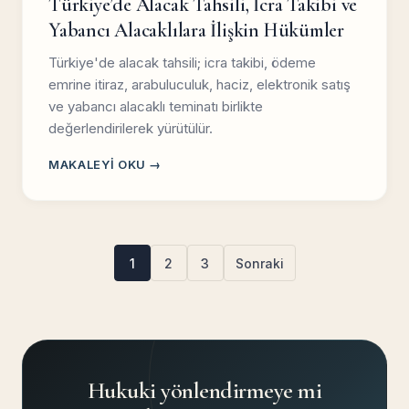
Türkiye’de Alacak Tahsili, İcra Takibi ve
Yabancı Alacaklılara İlişkin Hükümler
Türkiye'de alacak tahsili; icra takibi, ödeme
emrine itiraz, arabuluculuk, haciz, elektronik satış
ve yabancı alacaklı teminatı birlikte
değerlendirilerek yürütülür.
MAKALEYI OKU →
Yazı
1
2
3
Sonraki
sayfalaması
Hukuki yönlendirmeye mi