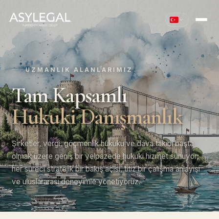
UZMANLIK ALANLARIMIZ
Tam Kapsamlı
Hukuki Danışmanlık
Şirketler, vergi, göçmenlik hukuku ve dava takibi başta
olmak üzere geniş bir yelpazede hukuki hizmet sunuyor;
her süreci stratejik bir bakış açısı, titiz bir çalışma anlayışı
ve uluslararası deneyimle yönetiyoruz.