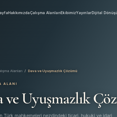
ayfa
Hakkımızda
Çalışma Alanları
Ekibimiz
Yayınlar
Dijital Dönü
lışma Alanları
/
Dava ve Uyuşmazlık Çözümü
A ALANI
a ve Uyuşmazlık Çö
n Türk mahkemeleri nezdindeki ticari, hukuki ve idari