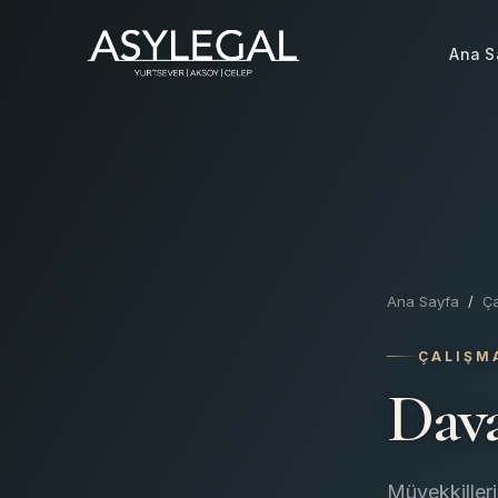
Ana S
Ana Sayfa
/
Ça
ÇALIŞM
Dav
Müvekkilleri