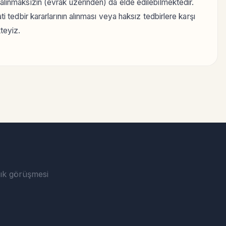
ı alınmaksızın (evrak üzerinden) da elde edilebilmektedir.
ati tedbir kararlarının alınması veya haksız tedbirlere karşı
kteyiz.
nlık görüşmesi