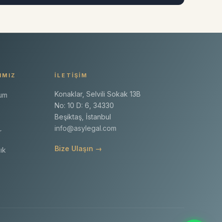
IMIZ
İLETIŞIM
Konaklar, Selvili Sokak 13B
yum
No: 10 D: 6, 34330
Beşiktaş, İstanbul
info@asylegal.com
r
Bize Ulaşın →
ık