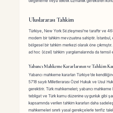
değerleme veya teknik uzmanlık gerektiren konul
Uluslararası Tahkim
Türkiye, New York Sözleşmesi’ne taraftır ve 468
modern bir tahkim mevzuatına sahiptir. İstanbul, 
bölgesel bir tahkim merkezi olarak öne çıkmıştır.
ad hoc (özel) tahkim yargılamalarında da temsil 
Yabancı Mahkeme Kararlarının ve Tahkim Kara
Yabancı mahkeme kararları Türkiye’de kendiliğind
5718 sayılı Milletlerarası Özel Hukuk ve Usul Hu
gerektirir. Türk mahkemeleri; yabancı mahkeme kar
tebligat ve Türk kamu düzenine uygunluk gibi şar
kapsamında verilen tahkim kararları daha sadeleşt
mahkemeleri sınırlı yasal gerekçelerle tenfiz tale