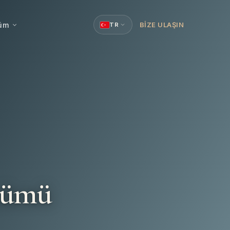
şüm
BIZE ULAŞIN
TR
zümü