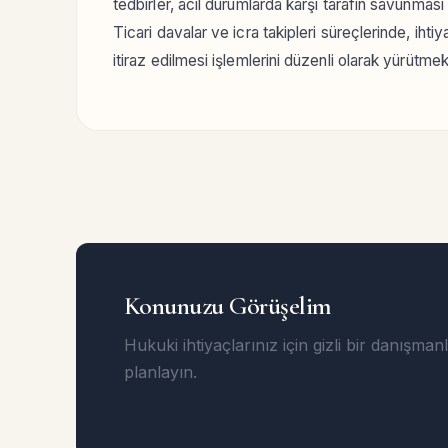
tedbirler, acil durumlarda karşı tarafın savunmas
Ticari davalar ve icra takipleri süreçlerinde, ihtiy
itiraz edilmesi işlemlerini düzenli olarak yürütme
Konunuzu Görüşelim
Hukuki ihtiyaçlarınız için gizli bir danışma
planlayın.