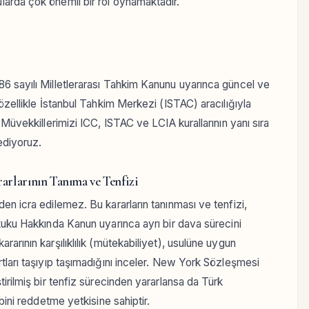
arda çok önemli bir rol oynamaktadır.
6 sayılı Milletlerarası Tahkim Kanunu uyarınca güncel ve
özellikle İstanbul Tahkim Merkezi (ISTAC) aracılığıyla
 Müvekkillerimizi ICC, ISTAC ve LCIA kurallarının yanı sıra
ediyoruz.
rlarının Tanıma ve Tenfizi
en icra edilemez. Bu kararların tanınması ve tenfizi,
kuku Hakkında Kanun uyarınca ayrı bir dava sürecini
arının karşılıklılık (mütekabiliyet), usulüne uygun
tları taşıyıp taşımadığını inceler. New York Sözleşmesi
irilmiş bir tenfiz sürecinden yararlansa da Türk
bini reddetme yetkisine sahiptir.