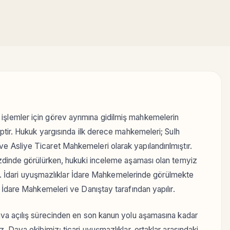
dari işlemler için görev ayrımına gidilmiş mahkemelerin
ptir. Hukuk yargısında ilk derece mahkemeleri; Sulh
Asliye Ticaret Mahkemeleri olarak yapılandırılmıştır.
zdinde görülürken, hukuki inceleme aşaması olan temyiz
lir. İdari uyuşmazlıklar İdare Mahkemelerinde görülmekte
 İdare Mahkemeleri ve Danıştay tarafından yapılır.
va açılış sürecinden en son kanun yolu aşamasına kadar
 Dava ekibimiz; ticari uyuşmazlıklar, ortaklar arasındaki