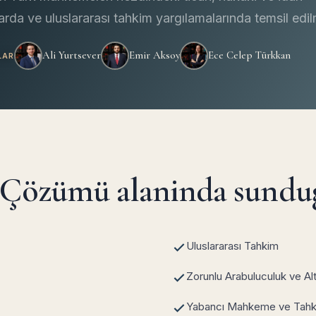
rda ve uluslararası tahkim yargılamalarında temsil edil
Ali Yurtsever
Emir Aksoy
Ece Celep Türkkan
LAR
 Çözümü alaninda sundu
Uluslararası Tahkim
Zorunlu Arabuluculuk ve Al
Yabancı Mahkeme ve Tahkim