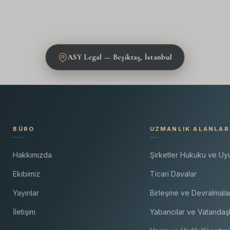
ASY Legal — Beşiktaş, İstanbul
BÜRO
UZMANLIK ALANLAR
Hakkımızda
Şirketler Hukuku ve U
Ekibimiz
Ticari Davalar
Yayınlar
Birleşme ve Devralmala
İletişim
Yabancılar ve Vatandaşl