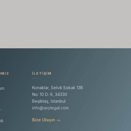
IMIZ
İLETIŞIM
Konaklar, Selvili Sokak 13B
yum
No: 10 D: 6, 34330
Beşiktaş, İstanbul
info@asylegal.com
r
Bize Ulaşın →
ık