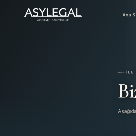
Ana S
İLE
Bi
Aşağıdak