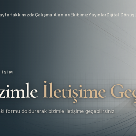
ayfa
Hakkımızda
Çalışma Alanları
Ekibimiz
Yayınlar
Dijital Dönü
TIŞIM
zimle
İletişime Ge
i formu doldurarak bizimle iletişime geçebilirsiniz.