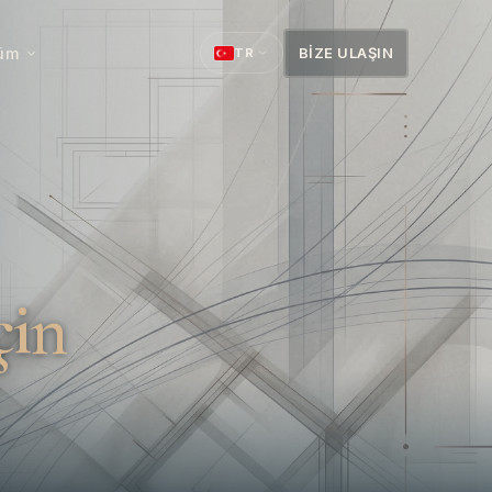
şüm
BIZE ULAŞIN
TR
çin