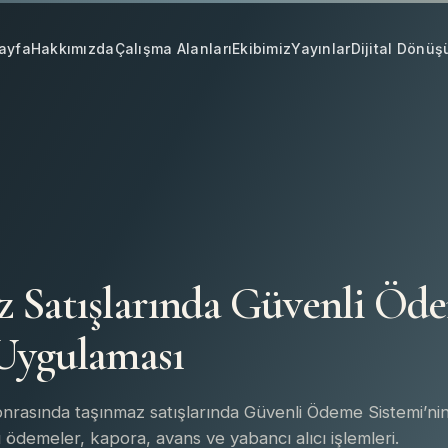
ayfa
Hakkımızda
Çalışma Alanları
Ekibimiz
Yayınlar
Dijital Dönü
z Satışlarında Güvenli Öd
 Uygulaması
rasında taşınmaz satışlarında Güvenli Ödeme Sistemi’ni
 ödemeler, kapora, avans ve yabancı alıcı işlemleri.