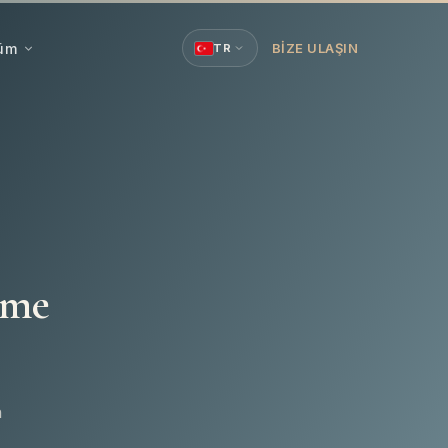
şüm
BIZE ULAŞIN
TR
eme
n