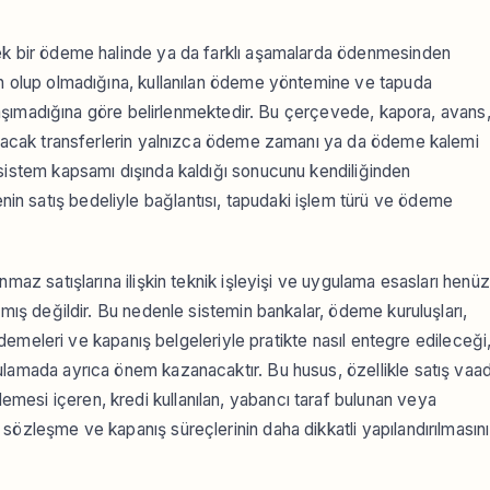
tek bir ödeme halinde ya da farklı aşamalarda ödenmesinden
in olup olmadığına, kullanılan ödeme yöntemine ve tapuda
p taşımadığına göre belirlenmektedir. Bu çerçevede, kapora, avans
pılacak transferlerin yalnızca ödeme zamanı ya da ödeme kalemi
 sistem kapsamı dışında kaldığı sonucunu kendiliğinden
n satış bedeliyle bağlantısı, tapudaki işlem türü ve ödeme
nmaz satışlarına ilişkin teknik işleyişi ve uygulama esasları henüz
lmış değildir. Bu nedenle sistemin bankalar, ödeme kuruluşları,
 ödemeleri ve kapanış belgeleriyle pratikte nasıl entegre edileceği
ulamada ayrıca önem kazanacaktır. Bu husus, özellikle satış vaad
esi içeren, kredi kullanılan, yabancı taraf bulunan veya
sözleşme ve kapanış süreçlerinin daha dikkatli yapılandırılmasını