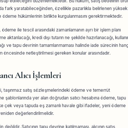
hsup edileceğini düzenlemektedir. Bu hüküm, satış bedelinin brü
ında fark yaratabileceğinden, özellikle pazarlıkla belirlenen yüksek
e ödeme hükümlerinin birlikte kurgulanmasını gerektirmektedir.
, ödeme ile tescil arasındaki zamanlamanın ayrı bir işlem planı
me aktarılacağı, kredi dışı tutarın ne şekilde hazırlanacağı, kullan
ağı ve tapu devrinin tamamlanmaması halinde iade sürecinin hang
 öncesinde netleştirilmesi gereken konular arasındadır.
ancı Alıcı İşlemleri
i, taşınmaz satış sözleşmelerindeki ödeme ve temerrüt
şme şablonlarında yer alan doğrudan satıcı hesabına ödeme, tapu
 çek veya tapuda eş zamanlı havale gibi ifadeler, yeni ödeme
eniden değerlendirilmelidir.
değildir. Satıcının tapu devrine katılmaması, alıcının satış