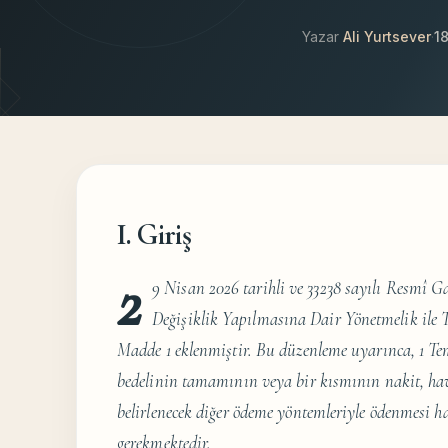
Yazar
Ali Yurtsever
·
1
I. Giriş
2
9 Nisan 2026 tarihli ve 33238 sayılı Resmî 
Değişiklik Yapılmasına Dair Yönetmelik ile 
Madde 1 eklenmiştir. Bu düzenleme uyarınca, 1 Te
bedelinin tamamının veya bir kısmının nakit, hava
belirlenecek diğer ödeme yöntemleriyle ödenmesi 
gerekmektedir.