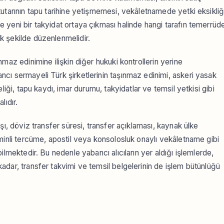
utarının tapu tarihine yetişmemesi, vekâletnamede yetki eksikliğ
 yeni bir takyidat ortaya çıkması halinde hangi tarafın temerrüd
k şekilde düzenlenmelidir.
maz edinimine ilişkin diğer hukuki kontrollerin yerine
cı sermayeli Türk şirketlerinin taşınmaz edinimi, askeri yasak
liği, tapu kaydı, imar durumu, takyidatlar ve temsil yetkisi gibi
lıdır.
şı, döviz transfer süresi, transfer açıklaması, kaynak ülke
minli tercüme, apostil veya konsolosluk onaylı vekâletname gibi
ilmektedir. Bu nedenle yabancı alıcıların yer aldığı işlemlerde,
dar, transfer takvimi ve temsil belgelerinin de işlem bütünlüğü