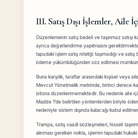
III. Satış Dışı İşlemler, Aile
Düzenlemenin satış bedeli ve taşınmaz satışı ka
ayrıca değerlendirme yapılmasını gerektirmekted
tapudaki işlem satış niteliği taşımadığı ve sat
ödeme yükümlülüğünden söz edilmesi mümkün d
Buna karşılık, taraflar arasındaki kişisel veya a
Mevcut Yönetmelik metninde, birinci derece kan h
istisna düzenlenmemektedir. Bu nedenle aile içi 
Madde 1’de belirtilen yöntemlerden biriyle ödenme
nedeniyle sistem dışında kalacağı kabul edilmem
Trampa, satış vaadi sözleşmeleri, hisseli taşı
alınması gereken nokta, işlemin tapudaki hukuki n