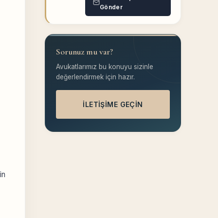
Gönder
Sorunuz mu var?
Avukatlarımız bu konuyu sizinle
değerlendirmek için hazır.
İLETIŞIME GEÇIN
in