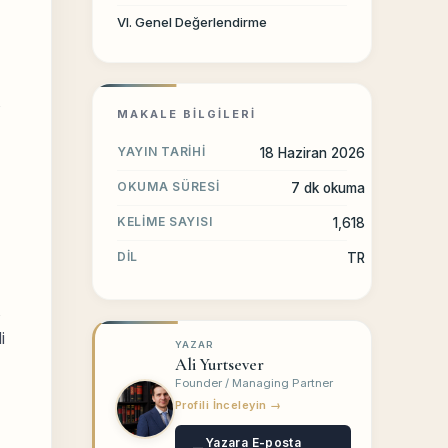
VI. Genel Değerlendirme
,
MAKALE BILGILERI
YAYIN TARIHI
18 Haziran 2026
OKUMA SÜRESI
7 dk okuma
KELIME SAYISI
1,618
DIL
TR
,
i
YAZAR
Ali Yurtsever
Founder / Managing Partner
Profili İnceleyin →
Yazara E-posta