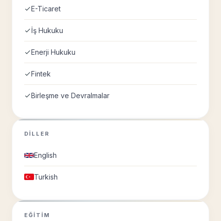
E-Ticaret
İş Hukuku
Enerji Hukuku
Fintek
Birleşme ve Devralmalar
DILLER
English
Turkish
EĞITIM