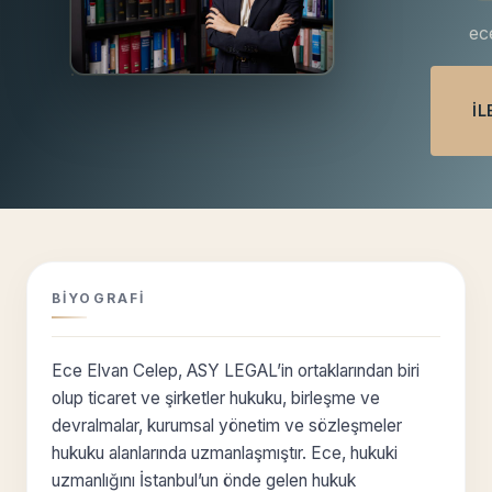
ec
İL
BIYOGRAFI
Ece Elvan Celep, ASY LEGAL’in ortaklarından biri
olup ticaret ve şirketler hukuku, birleşme ve
devralmalar, kurumsal yönetim ve sözleşmeler
hukuku alanlarında uzmanlaşmıştır. Ece, hukuki
uzmanlığını İstanbul’un önde gelen hukuk