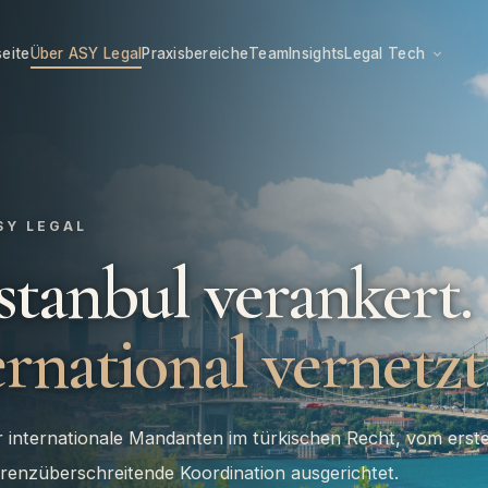
seite
Über ASY Legal
Praxisbereiche
Team
Insights
Legal Tech
SY LEGAL
Istanbul verankert.
rnational vernetzt
r internationale Mandanten im türkischen Recht, vom erst
renzüberschreitende Koordination ausgerichtet.