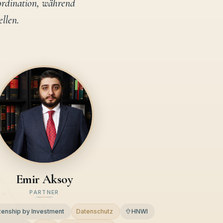
ordination, während
ellen.
Emir Aksoy
PARTNER
izenship by Investment
Datenschutz
HNWI