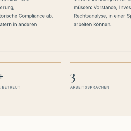
derung,
müssen: Vorstände, Inve
atorische Compliance ab.
Rechtsanalyse, in einer S
ratern in anderen
arbeiten können.
+
3
 BETREUT
ARBEITSSPRACHEN