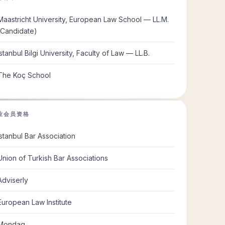
Maastricht University, European Law School — LL.M.
(Candidate)
Istanbul Bilgi University, Faculty of Law — LL.B.
The Koç School
业会员资格
Istanbul Bar Association
Union of Turkish Bar Associations
Adviserly
European Law Institute
Mondaq