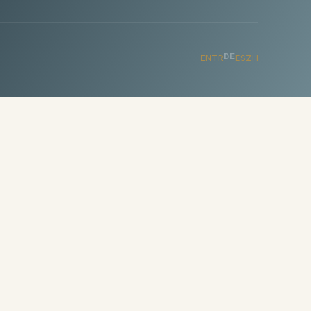
DE
EN
TR
ES
ZH