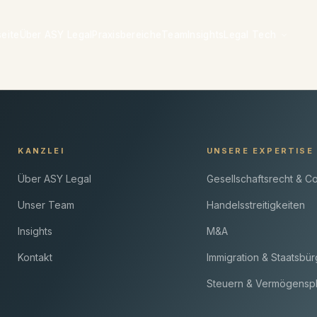
seite
Über ASY Legal
Praxisbereiche
Team
Insights
Legal Tech
KANZLEI
UNSERE EXPERTISE
Über ASY Legal
Gesellschaftsrecht & C
Unser Team
Handelsstreitigkeiten
Insights
M&A
Kontakt
Immigration & Staatsbür
Steuern & Vermögensp