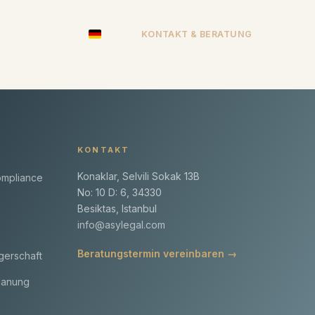
KONTAKT & BERATUNG
DE
KONTAKT
Konaklar, Selvili Sokak 13B
ompliance
No: 10 D: 6, 34330
Besiktas, Istanbul
info@asylegal.com
Beratungstermin vereinbaren →
gerschaft
lanung